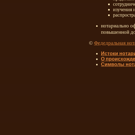
сотруднич
изучения 
распростр
нотариально о
повышенной до
©
Федедральная нот
Истоки нотар
О происхожде
Символы нот