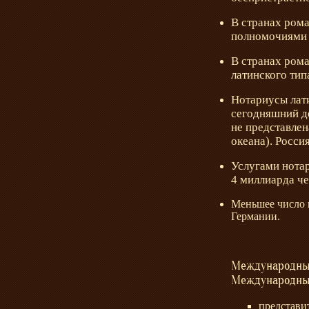
В странах рома
полномочиями 
В странах ром
латинского тип
Нотариусы лати
сегодняшний д
не представлен
океана). Росси
Услугами нотар
4 миллиарда че
Меньшее число н
Германии.
Международный 
Международный
представи