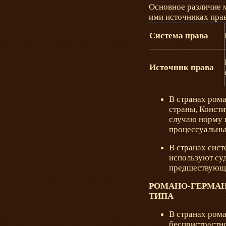
Основное различие 
ими источниках прав
Система права
Источник права
В странах рома
страны, Конст
случаю норму п
процессуальны
В странах сист
используют суд
предшествующи
РОМАНО-ГЕРМАН
ТИПА
В странах рома
беспристрастно