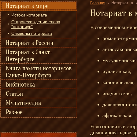
Главная
\
Нотариат в 
Нотариат в мире
Нотариат в 
Истоки нотариата
О происхождении слова
"нотариус"
В современном мире
Символы нотариата
романо-германс
Нотариат в России
англосаксонска
Нотариат в Санкт-
Петербурге
мусульманская
Книга памяти нотариусов
иудаистская;
Санкт-Петербурга
каноническая;
Библиотека
Статьи
индуистская;
Мультимедиа
дальневосточн
Разное
африканская.
Если оставить в сто
доминировать две к