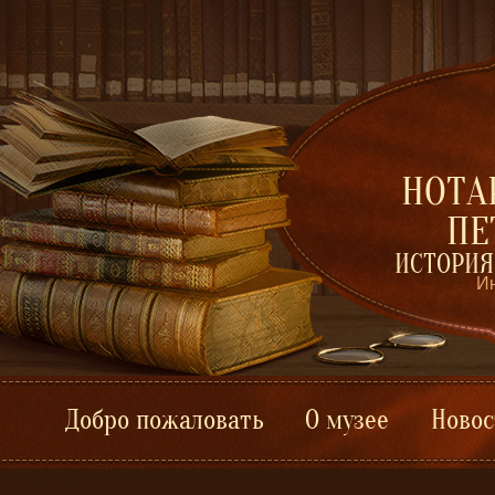
НОТА
ПЕ
ИСТОРИЯ
Ин
Добро пожаловать
О музее
Новос